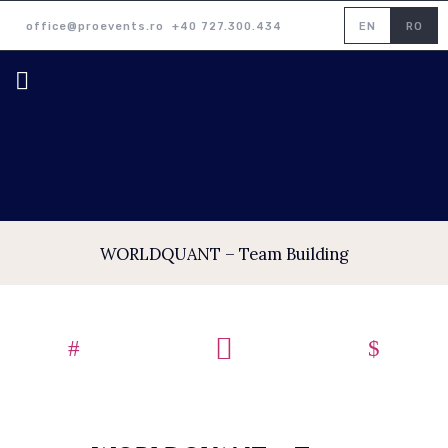
office@proevents.ro
+40 727.300.434
EN
RO
WORLDQUANT – Team Building