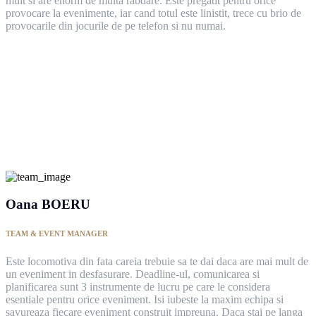
mult si are enorm de multa rabdare. Este pregatit pentru orice
provocare la evenimente, iar cand totul este linistit, trece cu brio de
provocarile din jocurile de pe telefon si nu numai.
Oana BOERU
TEAM & EVENT MANAGER
Este locomotiva din fata careia trebuie sa te dai daca are mai mult de
un eveniment in desfasurare. Deadline-ul, comunicarea si
planificarea sunt 3 instrumente de lucru pe care le considera
esentiale pentru orice eveniment. Isi iubeste la maxim echipa si
savureaza fiecare eveniment construit impreuna. Daca stai pe langa