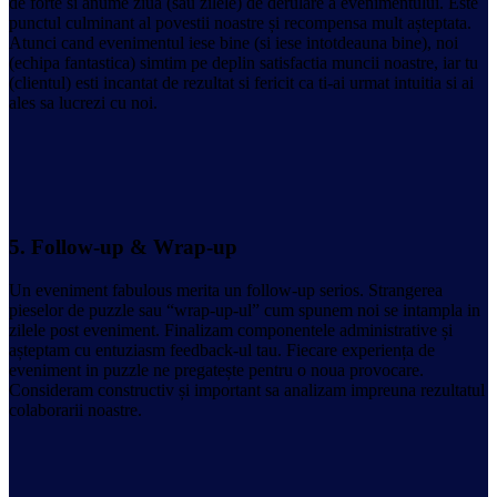
de forte si anume ziua (sau zilele) de derulare a evenimentului. Este
punctul culminant al povestii noastre și recompensa mult așteptata.
Atunci cand evenimentul iese bine (si iese intotdeauna bine), noi
(echipa fantastica) simtim pe deplin satisfactia muncii noastre, iar tu
(clientul) esti incantat de rezultat si fericit ca ti-ai urmat intuitia si ai
ales sa lucrezi cu noi.
5.
Follow-up & Wrap-up
Un eveniment fabulous merita un follow-up serios. Strangerea
pieselor de puzzle sau “wrap-up-ul” cum spunem noi se intampla in
zilele post eveniment. Finalizam componentele administrative și
așteptam cu entuziasm feedback-ul tau. Fiecare experiența de
eveniment in puzzle ne pregatește pentru o noua provocare.
Consideram constructiv și important sa analizam impreuna rezultatul
colaborarii noastre.