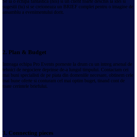
Se ia o echipa fantastica (noi) si un client foarte deschis la idei si
sugestii (tu) si se creioneaza un BRIEF complet pentru o imagine de
ansamblu a evenimentului dorit.
2.
Plan & Budget
Intreaga echipa Pro Events porneste la drum cu un intreg arsenal de
tehnici de negociere deprinse de-a lungul timpului. Contactam cei
mai buni specialisti de pe piata din domeniile necesare, obtinem cele
mai bune oferte si conturam cel mai optim buget, tinand cont de
toate cerintele briefului.
3.
Connecting pieces