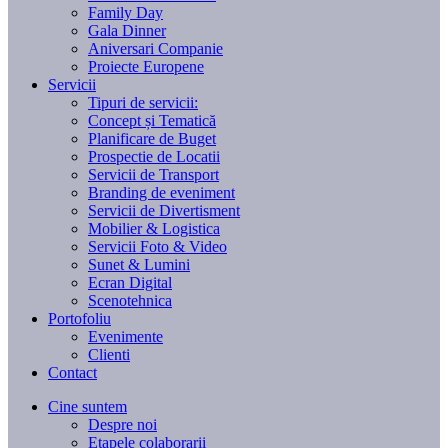
Family Day
Gala Dinner
Aniversari Companie
Proiecte Europene
Servicii
Tipuri de servicii:
Concept și Tematică
Planificare de Buget
Prospectie de Locatii
Servicii de Transport
Branding de eveniment
Servicii de Divertisment
Mobilier & Logistica
Servicii Foto & Video
Sunet & Lumini
Ecran Digital
Scenotehnica
Portofoliu
Evenimente
Clienti
Contact
Cine suntem
Despre noi
Etapele colaborarii