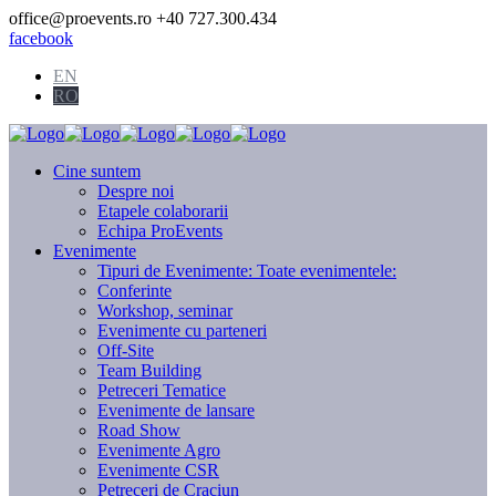
office@proevents.ro
+40 727.300.434
facebook
EN
RO
Cine suntem
Despre noi
Etapele colaborarii
Echipa ProEvents
Evenimente
Tipuri de Evenimente:
Toate evenimentele:
Conferinte
Workshop, seminar
Evenimente cu parteneri
Off-Site
Team Building
Petreceri Tematice
Evenimente de lansare
Road Show
Evenimente Agro
Evenimente CSR
Petreceri de Craciun