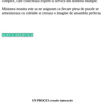
complex, care conecteaza experti si servicii din domenii multiple.
Misiunea noastra este sa ne asiguram ca fiecare piesa de puzzle se
armonizeaza cu celelalte si creeaza o imagine de ansamblu perfecta.
SERVICII
SERVICII
UN PROCES creativ-interactiv