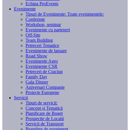
Echipa ProEvents
Evenimente
Tipuri de Evenimente:
Toate evenimentele:
Conferinte
Workshop, seminar
Evenimente cu parteneri
Off-Site
Team Building
Petreceri Tematice
Evenimente de lansare
Road Show
Evenimente Agro
Evenimente CSR
Petreceri de Craciun
Family Day
Gala Dinner
Aniversari Companie
Proiecte Europene
Servicii
Tipuri de servicii:
Concept și Tematică
Planificare de Buget
Prospectie de Locatii
Servicii de Transport
Branding de eveniment