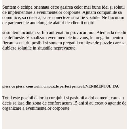
Suntem o echipa orientata catre gasirea celor mai bune idei și solutii
de implementare a evenimentelor corporate. Ajutam companiile sa
comunice, sa creasca, sa se conecteze si sa fie vizibile. Ne bucuram
de parteneriate andelungate alaturi de clientii noatri
si suntem incantati sa fim antrenati in provocari noi. Atentia la detalii
ne defineste. Vizualizam evenimentele in avans, le pregatim pentru
fiecare scenariu posibil si suntem pregatiti cu piese de puzzle care sa
dubleze solutiile in situatiile neprevazute.
piesa cu piesa, construim un puzzle perfect pentru EVENIMENTUL TAU
Totul este posibil datorita curajului și pasiunii a doi oameni, care au
decis sa iasa din zona de confort acum 15 ani si au creat o agentie de
organizare a evenimentelor corporate.