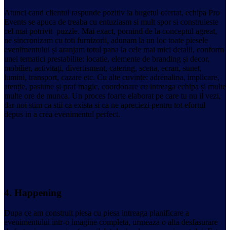
Atunci cand clientul raspunde pozitiv la bugetul ofertat, echipa Pro
Events se apuca de treaba cu entuziasm si mult spor si construieste
cel mai potrivit puzzle. Mai exact, pornind de la conceptul agreat,
ne sincronizam cu toti furnizorii, adunam la un loc toate piesele
evenimentului și aranjam totul pana la cele mai mici detalii, conform
unei tematici prestabilite: locatie, elemente de branding și decor,
mobilier, activitați, divertisment, catering, scena, ecran, sunet,
lumini, transport, cazare etc. Cu alte cuvinte: adrenalina, implicare,
atenție, pasiune și praf magic, coordonare cu intreaga echipa și multe
multe ore de munca. Un proces foarte elaborat pe care tu nu il vezi,
dar noi stim ca stii ca exista si ca ne apreciezi pentru tot efortul
depus in a crea evenimentul perfect.
4.
Happening
Dupa ce am construit piesa cu piesa intreaga planificare a
evenimentului intr-o imagine completa, urmeaza o alta desfasurare