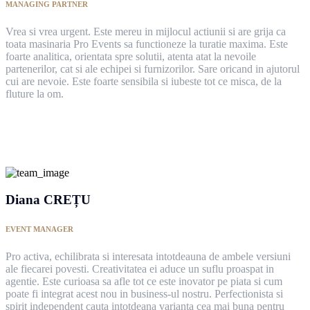
MANAGING PARTNER
Vrea si vrea urgent. Este mereu in mijlocul actiunii si are grija ca
toata masinaria Pro Events sa functioneze la turatie maxima. Este
foarte analitica, orientata spre solutii, atenta atat la nevoile
partenerilor, cat si ale echipei si furnizorilor. Sare oricand in ajutorul
cui are nevoie. Este foarte sensibila si iubeste tot ce misca, de la
fluture la om.
Diana CREȚU
EVENT MANAGER
Pro activa, echilibrata si interesata intotdeauna de ambele versiuni
ale fiecarei povesti. Creativitatea ei aduce un suflu proaspat in
agentie. Este curioasa sa afle tot ce este inovator pe piata si cum
poate fi integrat acest nou in business-ul nostru. Perfectionista si
spirit independent cauta intotdeana varianta cea mai buna pentru